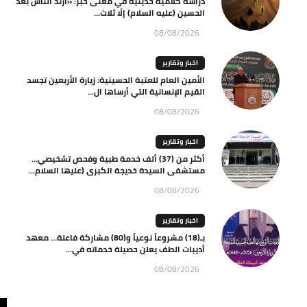
دراسة كلامية حديثية في معنى خبر: «ارتدّ الناس بعد
الحسين (عليه السلام) إلّا ثلاث...
08/08/2026
اخبار وتقارير
الأمين العام للعتبة الحسينية: زيارة الأربعين تجسد
القيم الإنسانية التي أرساها ال...
08/08/2026
اخبار وتقارير
أكثر من (37) ألف خدمة طبية وفحص تشخيصي…
مستشفى السيدة خديجة الكبرى (عليها السلام...
08/08/2026
اخبار وتقارير
بـ(18) مشروعاً نوعياً و(80) مشاركة فاعلة… معهد
أديبات الطف يعلن حصيلة خدماته في...
08/08/2026