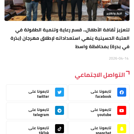
اخبار وتقارير
لتعزيز ثقافة الأطفال.. قسم رعاية وتنمية الطفولة في
العتبة الحسينية ينهي استعداداته لإطلاق مهرجان (بذرة
في بدرة) بمحافظة واسط
2026-04-14
التواصل الاجتماعي
تابعونا على
تابعونا على
twitter
facebook
تابعونا على
تابعونا على
telegram
youtube
تابعونا على
تابعونا على
tikTok
snapchat