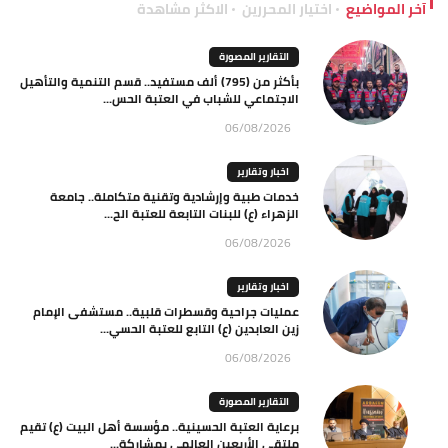
آخر المواضيع
اختيار المحررين
الاكثر مشاهدة
التقارير المصورة
بأكثر من (795) ألف مستفيد.. قسم التنمية والتأهيل
الاجتماعي للشباب في العتبة الحس...
06/08/2026
اخبار وتقارير
خدمات طبية وإرشادية وتقنية متكاملة.. جامعة
الزهراء (ع) للبنات التابعة للعتبة الح...
06/08/2026
اخبار وتقارير
عمليات جراحية وقسطرات قلبية.. مستشفى الإمام
زين العابدين (ع) التابع للعتبة الحسي...
06/08/2026
التقارير المصورة
برعاية العتبة الحسينية.. مؤسسة أهل البيت (ع) تقيم
ملتقى الأربعين العالمي بمشاركة...