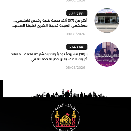
08/08/2026
اخبار وتقارير
أكثر من (37) ألف خدمة طبية وفحص تشخيصي…
مستشفى السيدة خديجة الكبرى (عليها السلام...
08/08/2026
اخبار وتقارير
بـ(18) مشروعاً نوعياً و(80) مشاركة فاعلة… معهد
أديبات الطف يعلن حصيلة خدماته في...
08/08/2026