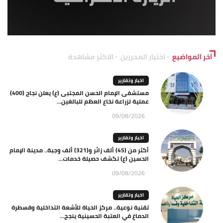
آخر المواضيع
اختيار المحررين
الاكثر مشاهدة
اخبار وتقارير
مستشفى الإمام الحسن المجتبى (ع) يعلن نجاح (400)
عملية لزراعة نخاع العظم للبالغين...
09/08/2026
اخبار وتقارير
أكثر من (45) ألف زائر و(321) ألف وجبة.. مدينة الإمام
الحسين (ع) تكشف حصيلة خدمات...
09/08/2026
اخبار وتقارير
تقنية نوعية.. مركز الحياة للأشعة التداخلية وقسطرة
الدماغ في العتبة الحسينية ينجح...