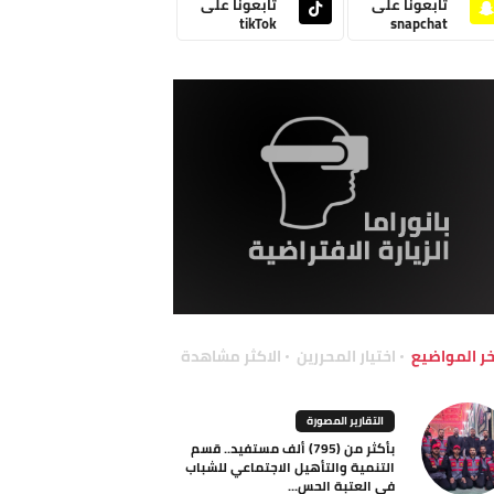
تابعونا على
تابعونا على
tikTok
snapchat
خر المواضيع
اختيار المحررين
الاكثر مشاهدة
التقارير المصورة
بأكثر من (795) ألف مستفيد.. قسم
التنمية والتأهيل الاجتماعي للشباب
في العتبة الحس...