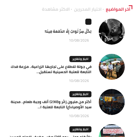
آخر المواضيع
اختيار المحررين
الاكثر مشاهدة
لِكُلِّ سِرٍّ ثَوَابٌ إِلَّا الدَّمْعَةَ فِينَا!
10/08/2026
اخبار وتقارير
في جولة للاطلاع على تجاربها الزراعية.. مزرعة فدك
التابعة للعتبة الحسينية تستقبل...
10/08/2026
اخبار وتقارير
أكثر من مليون زائر و(230) ألف وجبة طعام.. مدينة
سيد الأوصياء(ع) التابعة للعتبة ا...
10/08/2026
اخبار وتقارير
بالأرقام وحتى يوم (20) صفر.. مضيف الإمام الحسين