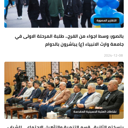
التقارير المصورة
بالصور: وسط اجواء من الفرح.. طلبة المرحلة الاولى في
جامعة وارث الانبياء (ع) يباشرون بالدوام
2024-12-08
نشاطات العتبة الحسينية المقدسة
بنسخته الثانية.. قسم التنمية والتأهيل الاجتماعي للشباب