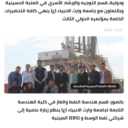
ودولية..قسم التوجيه والإرشاد الأسري في العتبة الحسينية
وبالتعاون مع جامعة وارث الانبياء (ع) ينهي كافة التحضيرات
الخاصة بمؤتمره الدولي الثالث
2024-12-22
نشاطات العتبة الحسينية المقدسة
بالصور: قسم هندسة النفط والغاز في كلية الهندسة
التابعة لجامعة وارث الانبياء (ع) ينظم زيارة علمية إلى
شركتي نفط الوسط و (EBS) الصينية