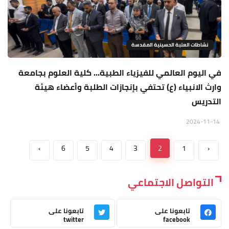
نشاطات العتبة الحسينية المقدسة
في اليوم العالمي للفيزياء الطبية... كلية العلوم بجامعة
وارث الانبياء (ع) تحتفي بإنجازات الطلبة وأعضاء هيئة
التدريس
2024-11-14
›
6
5
4
3
2
1
‹
التواصل الاجتماعي
تابعونا على
تابعونا على
twitter
facebook