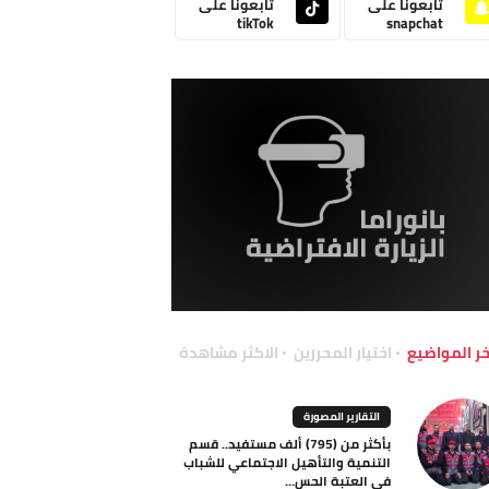
تابعونا على
تابعونا على
tikTok
snapchat
خر المواضيع
اختيار المحررين
الاكثر مشاهدة
التقارير المصورة
بأكثر من (795) ألف مستفيد.. قسم
التنمية والتأهيل الاجتماعي للشباب
في العتبة الحس...