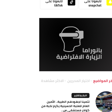
تابعونا على
تابعونا على
tikTok
snapchat
خر المواضيع
اختيار المحررين
الاكثر مشاهدة
اخبار وتقارير
تثمينا لجهودهم الطبية.. الأمين
العام للعتبة الحسينية يكرم نخبة من
كوادر مستشفى س...