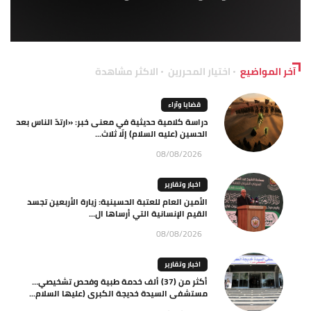
آخر المواضيع
اختيار المحررين
الاكثر مشاهدة
قضايا وآراء
دراسة كلامية حديثية في معنى خبر: «ارتدّ الناس بعد
الحسين (عليه السلام) إلّا ثلاث...
08/08/2026
اخبار وتقارير
الأمين العام للعتبة الحسينية: زيارة الأربعين تجسد
القيم الإنسانية التي أرساها ال...
08/08/2026
اخبار وتقارير
أكثر من (37) ألف خدمة طبية وفحص تشخيصي…
مستشفى السيدة خديجة الكبرى (عليها السلام...