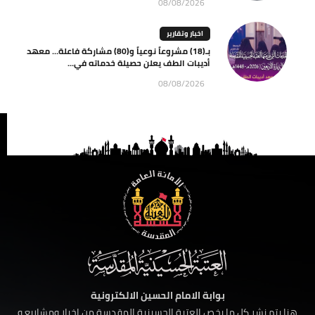
08/08/2026
اخبار وتقارير
بـ(18) مشروعاً نوعياً و(80) مشاركة فاعلة… معهد
أديبات الطف يعلن حصيلة خدماته في...
08/08/2026
بوابة الامام الحسين الالكترونية
هنا يتم نشر كل ما يخص العتبة الحسينية المقدسة من اخبار ومشاريع و