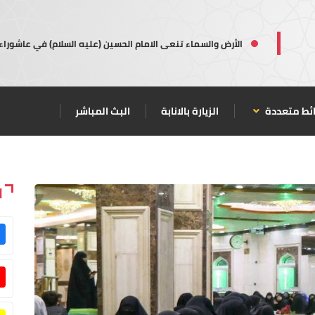
الأرض والسماء تنعى الامام الحسين (عليه السلام) في عاشوراء
ئط متعددة
الزيارة بالانابة
البث المباشر
ا