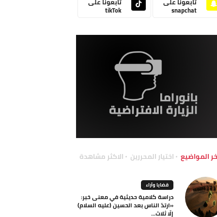
تابعونا على
تابعونا على
tikTok
snapchat
خر المواضيع
اختيار المحررين
الاكثر مشاهدة
قضايا وآراء
دراسة كلامية حديثية في معنى خبر:
«ارتدّ الناس بعد الحسين (عليه السلام)
إلّا ثلاث...