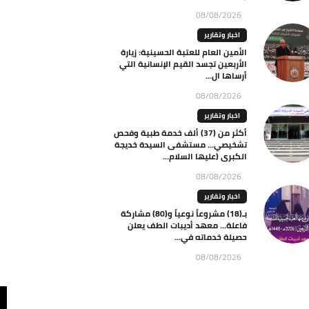
08/08/2026
اخبار وتقارير
الأمين العام للعتبة الحسينية: زيارة
الأربعين تجسد القيم الإنسانية التي
أرساها ال...
08/08/2026
اخبار وتقارير
أكثر من (37) ألف خدمة طبية وفحص
تشخيصي… مستشفى السيدة خديجة
الكبرى (عليها السلام...
08/08/2026
اخبار وتقارير
بـ(18) مشروعاً نوعياً و(80) مشاركة
فاعلة… معهد أديبات الطف يعلن
حصيلة خدماته في...
08/08/2026