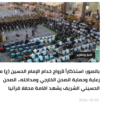
اخبار وتقارير
بالصور: استذكاراً لأرواح خدام الإمام الحسين (ع) م
رعاية وحماية الصحن الخارجي ومداخله.. الصحن
الحسيني الشريف يشهد اقامة محفلا قرآنيا
2024-10-03