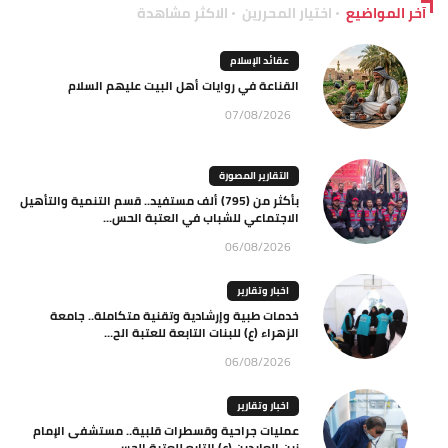
آخر المواضيع
اختيار المحررين
الاكثر مشاهدة
عقائد الإسلام
القناعة في روايات أهل البيت عليهم السلام
07/08/2026
التقارير المصورة
بأكثر من (795) ألف مستفيد.. قسم التنمية والتأهيل
الاجتماعي للشباب في العتبة الحس...
06/08/2026
اخبار وتقارير
خدمات طبية وإرشادية وتقنية متكاملة.. جامعة
الزهراء (ع) للبنات التابعة للعتبة الح...
06/08/2026
اخبار وتقارير
عمليات جراحية وقسطرات قلبية.. مستشفى الإمام
زين العابدين (ع) التابع للعتبة الحسي...