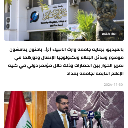
اخبار وتقارير
بالفيديو: برعاية جامعة وارث الانبياء (ع).. باحثون يناقشون
موضوع وسائل الإعلام وﺗﻜﻨﻮﻟﻮﺟﻴﺎ الإﺗﺼﺎل ودورﻫﻤﺎ ﻓﻲ
ﺗﻌﺰﻳز اﻟﺤﻮار بين الحضارات وذلك خلال مؤتمر دولي في كلية
الإعلام التابعة لجامعة بغداد
2024-11-30