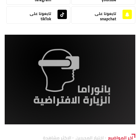
تابعونا على
تابعونا على
tikTok
snapchat
آخر المواضيع
اختيار المحررين
الاكثر مشاهدة