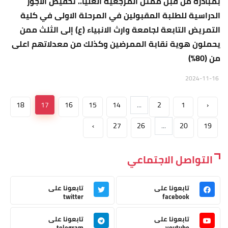
بمبادرة من قبل ممثل المرجعية العليا.. تخفيض الأجور
الدراسية للطلبة المقبولين في المرحلة الاولى في كلية
التمريض التابعة لجامعة وارث الانبياء (ع) إلى الثلث ممن
يحملون هوية نقابة الممرضين وكذلك من معدلاتهم اعلى
من (80%)
2024-11-16
18
17
16
15
14
...
2
1
‹
›
27
26
...
20
19
التواصل الاجتماعي
تابعونا على
تابعونا على
twitter
facebook
تابعونا على
تابعونا على
telegram
youtube