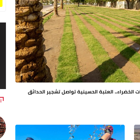
 الخضراء.. العتبة الحسينية تواصل تشجير الحدائق
آ