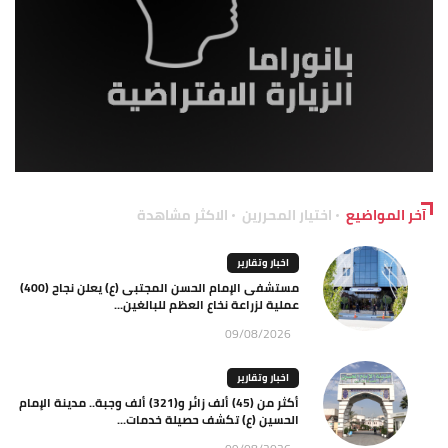
آخر المواضيع
اختيار المحررين
الاكثر مشاهدة
اخبار وتقارير
مستشفى الإمام الحسن المجتبى (ع) يعلن نجاح (400)
عملية لزراعة نخاع العظم للبالغين...
09/08/2026
اخبار وتقارير
أكثر من (45) ألف زائر و(321) ألف وجبة.. مدينة الإمام
الحسين (ع) تكشف حصيلة خدمات...