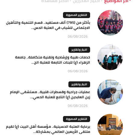
آخر المواضيع
اختيار المحررين
الاكثر مشاهدة
التقارير المصورة
بأكثر من (795) ألف مستفيد.. قسم التنمية والتأهيل
الاجتماعي للشباب في العتبة الحس...
06/08/2026
اخبار وتقارير
خدمات طبية وإرشادية وتقنية متكاملة.. جامعة
الزهراء (ع) للبنات التابعة للعتبة الح...
06/08/2026
اخبار وتقارير
عمليات جراحية وقسطرات قلبية.. مستشفى الإمام
زين العابدين (ع) التابع للعتبة الحسي...
06/08/2026
التقارير المصورة
برعاية العتبة الحسينية.. مؤسسة أهل البيت (ع) تقيم
ملتقى الأربعين العالمي بمشاركة...