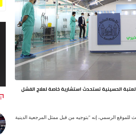
ت مجانا للمرضى دون (15) عاما.. العتبة الحسينية تستحدث استشارية خاصة لعلاج الفشل
آ
ث للموقع الرسمي، إنه "بتوجيه من قبل ممثل المرجعية الدينية