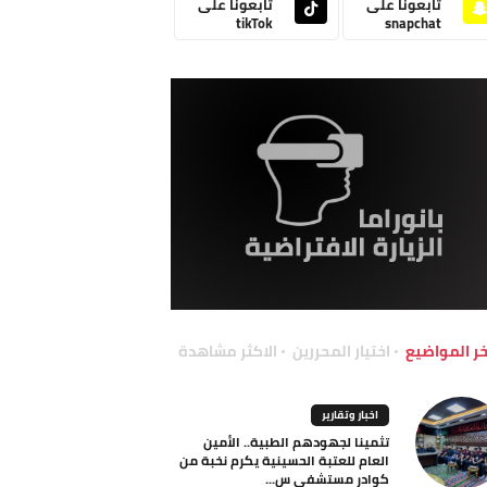
تابعونا على
تابعونا على
tikTok
snapchat
خر المواضيع
اختيار المحررين
الاكثر مشاهدة
اخبار وتقارير
تثمينا لجهودهم الطبية.. الأمين
العام للعتبة الحسينية يكرم نخبة من
كوادر مستشفى س...