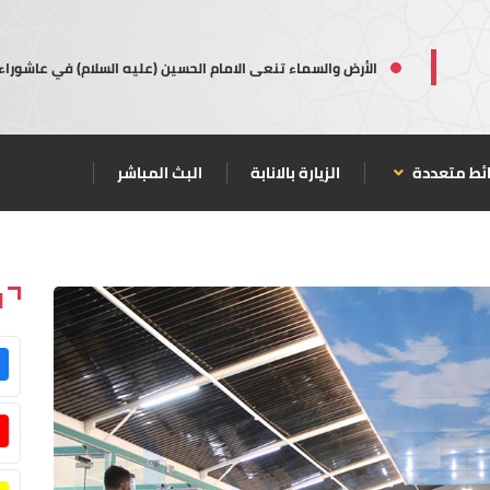
الأرض والسماء تنعى الامام الحسين (عليه السلام) في عاشوراء
ئط متعددة
الزيارة بالانابة
البث المباشر
ا