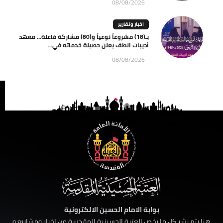
08/08/2026
اخبار وتقارير
بـ(18) مشروعاً نوعياً و(80) مشاركة فاعلة… معهد
أديبات الطف يعلن حصيلة خدماته في...
08/08/2026
بوابة الامام الحسين الالكترونية
هنا يتم نشر كل ما يخص العتبة الحسينية المقدسة من اخبار ومشاريع و