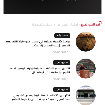
آخر المواضيع
اختيار المحررين
الاكثر مشاهدة
قضايا وآراء
دراسة كلامية حديثية في معنى خبر: «ارتدّ الناس بعد
الحسين (عليه السلام) إلّا ثلاث...
08/08/2026
اخبار وتقارير
الأمين العام للعتبة الحسينية: زيارة الأربعين تجسد
القيم الإنسانية التي أرساها ال...
08/08/2026
اخبار وتقارير
أكثر من (37) ألف خدمة طبية وفحص تشخيصي…
مستشفى السيدة خديجة الكبرى (عليها السلام...