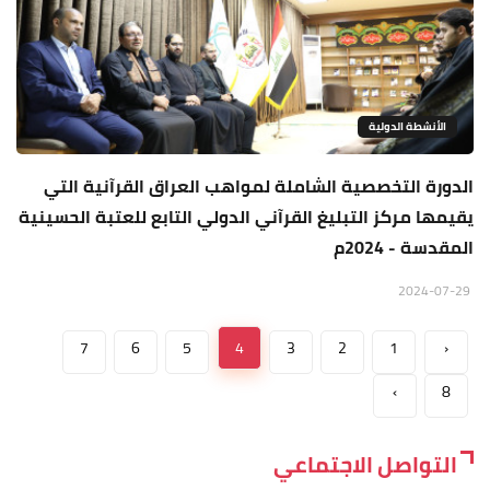
الأنشطة الدولية
الدورة التخصصية الشاملة لمواهب العراق القرآنية التي
يقيمها مركز التبليغ القرآني الدولي التابع للعتبة الحسينية
المقدسة - 2024م
2024-07-29
7
6
5
4
3
2
1
‹
›
8
التواصل الاجتماعي