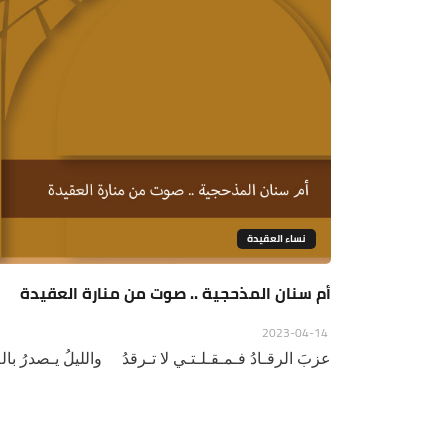
نساء العقيدة
أم سنان المذحجية .. صوت من منارة العقيدة
2023-04-14
عزبَ الرقـادُ فـمـقـلـتـي لا تـرقدُ والليلُ يـصدرُ بالـهـم