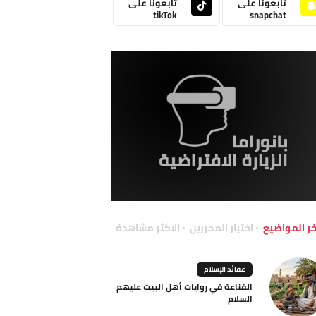
تابعونا على
تابعونا على
tikTok
snapchat
خر المواضيع
اختيار المحررين
الاكثر مشاهدة
عقائد الإسلام
القناعة في روايات أهل البيت عليهم
السلام