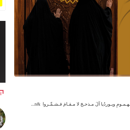
آ
ـومِ ويـوردُيا آلَ مـذحـجَ لا مـقـامَ فـشـمِّـروا &n...