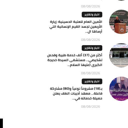
08/08/2026
اخبار وتقارير
الأمين العام للعتبة الحسينية: زيارة
الأربعين تجسد القيم الإنسانية التي
أرساها ال...
08/08/2026
اخبار وتقارير
أكثر من (37) ألف خدمة طبية وفحص
تشخيصي… مستشفى السيدة خديجة
الكبرى (عليها السلام...
08/08/2026
اخبار وتقارير
بـ(18) مشروعاً نوعياً و(80) مشاركة
فاعلة… معهد أديبات الطف يعلن
حصيلة خدماته في...
08/08/2026