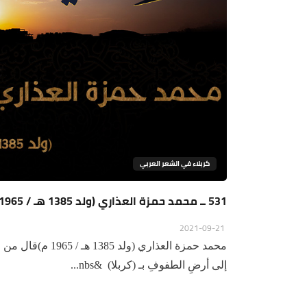
كربلاء في الشعر العربي
531 ــ محمد حمزة العذاري (ولد 1385 هـ / 1965 م)
2021-09-21
إلى أرضِ الطفوفِ بـ (كربلا) &nbs...