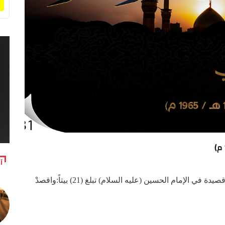
آ
محمد حمزة العذاري (ولد 1385 هـ / 1965 م)قال من قصيدة في الإمام الحسين (عليه السلام) تبلغ (21) بيتاً:واقصدْ