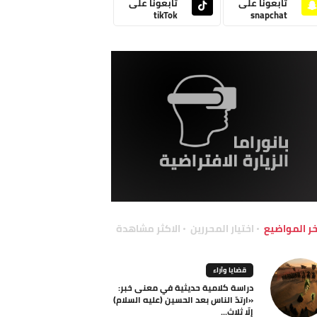
تابعونا على
تابعونا على
tikTok
snapchat
خر المواضيع
اختيار المحررين
الاكثر مشاهدة
قضايا وآراء
دراسة كلامية حديثية في معنى خبر:
«ارتدّ الناس بعد الحسين (عليه السلام)
إلّا ثلاث...