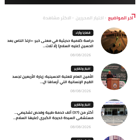
آخر المواضيع
اختيار المحررين
الاكثر مشاهدة
قضايا وآراء
دراسة كلامية حديثية في معنى خبر: «ارتدّ الناس بعد
الحسين (عليه السلام) إلّا ثلاث...
08/08/2026
اخبار وتقارير
الأمين العام للعتبة الحسينية: زيارة الأربعين تجسد
القيم الإنسانية التي أرساها ال...
08/08/2026
اخبار وتقارير
أكثر من (37) ألف خدمة طبية وفحص تشخيصي…
مستشفى السيدة خديجة الكبرى (عليها السلام...
08/08/2026