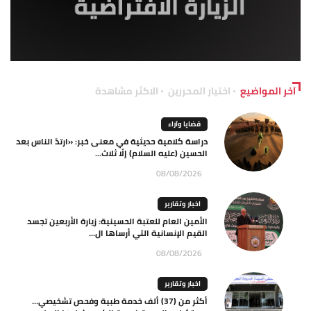
آخر المواضيع
اختيار المحررين
الاكثر مشاهدة
قضايا وآراء
دراسة كلامية حديثية في معنى خبر: «ارتدّ الناس بعد
الحسين (عليه السلام) إلّا ثلاث...
08/08/2026
اخبار وتقارير
الأمين العام للعتبة الحسينية: زيارة الأربعين تجسد
القيم الإنسانية التي أرساها ال...
08/08/2026
اخبار وتقارير
أكثر من (37) ألف خدمة طبية وفحص تشخيصي…