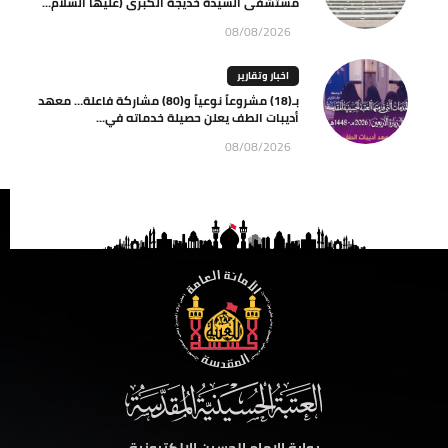
مستشفى السيدة خديجة الكبرى (عليها السلام...
08/08/2026
اخبار وتقارير
بـ(18) مشروعاً نوعياً و(80) مشاركة فاعلة… معهد
أديبات الطف يعلن حصيلة خدماته في...
08/08/2026