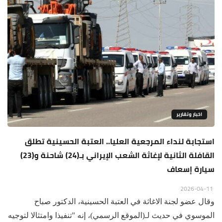
اخبار وتقارير
استجابة لنداء المرجعية العليا.. العتبة الحسينية تطلق
القافلة الثانية لإغاثة الشعب الإيراني بـ(24) شاحنة و(23)
سيارة إسعاف
2026-04-11
وقال عضو لجنة الاغاثة في العتبة الحسينية، الدكتور صباح
الموسوي في حديث لـ(الموقع الرسمي)، إنه "تنفيذا وامتثالا لتوجيه