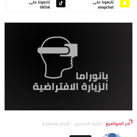
تابعونا على
تابعونا على
tikTok
snapchat
آخر المواضيع
اختيار المحررين
الاكثر مشاهدة