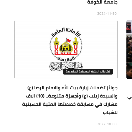
جامعة الكوفة
2024-11-30
نشاطات العتبة الحسينية المقدسة
جوائز تضمنت زيارة بيت الله والامام الرضا (ع)
في
والسيدة زينب (ع) وأجهزة متنوعة.. (10) الاف
مشارك في مسابقة خصصتها العتبة الحسينية
للشباب
2022-10-03