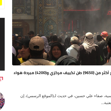
منظومة تبريد متكاملة.. العتبة الحسينية توفر أكثر من (9650) طن تكييف مركزي و(4200) مبردة هواء
آ
سية، صفاء علي حسين، في حديث لـ(الموقع الرسمي)، إن
تبة...