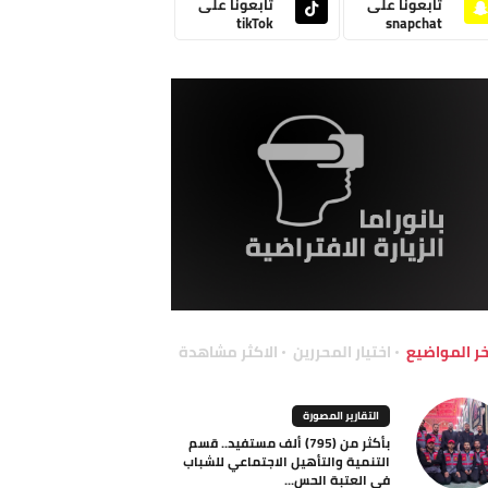
تابعونا على
تابعونا على
tikTok
snapchat
خر المواضيع
اختيار المحررين
الاكثر مشاهدة
التقارير المصورة
بأكثر من (795) ألف مستفيد.. قسم
التنمية والتأهيل الاجتماعي للشباب
في العتبة الحس...