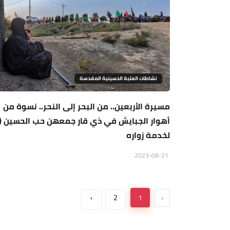
نشاطات العتبة الحسينية المقدسة
مسيرة الأربعين.. من البحر إلى النحر.. نسوة من
أهوار الجبايش في ذي قار جمعهن حب الحسين (ع
لخدمة زواره
2023-08-21
›
2
1
‹