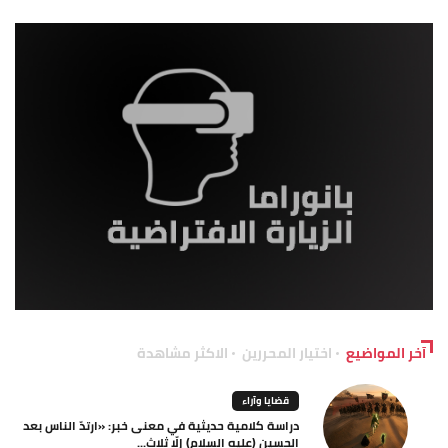
آخر المواضيع
اختيار المحررين
الاكثر مشاهدة
قضايا وآراء
دراسة كلامية حديثية في معنى خبر: «ارتدّ الناس بعد
الحسين (عليه السلام) إلّا ثلاث...