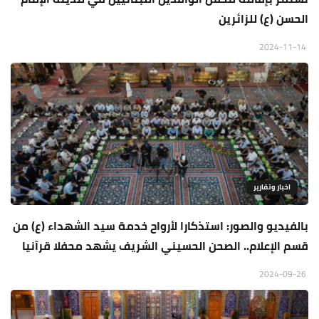
الحسن (ع) للزائرين
2024-11-14
اخبار وتقارير
بالفيديو والصور: استذكارا لأرواح خدمة سيد الشهداء (ع) من
قسم الإعلام.. الصحن الحسيني الشريف يشهد محفلا قرآنيا
2024-09-26