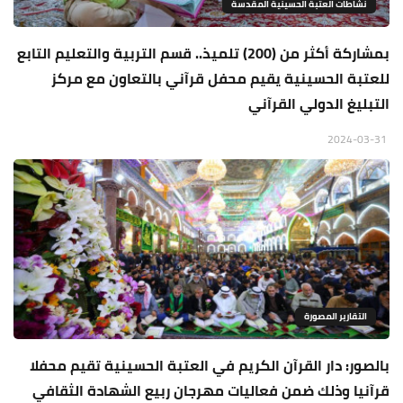
نشاطات العتبة الحسينية المقدسة
بمشاركة أكثر من (200) تلميذ.. قسم التربية والتعليم التابع
للعتبة الحسينية يقيم محفل قرآني بالتعاون مع مركز
التبليغ الدولي القرآني
2024-03-31
التقارير المصورة
بالصور: دار القرآن الكريم في العتبة الحسينية تقيم محفلا
قرآنيا وذلك ضمن فعاليات مهرجان ربيع الشهادة الثقافي