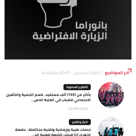
آخر المواضيع
اختيار المحررين
الاكثر مشاهدة
التقارير المصورة
بأكثر من (795) ألف مستفيد.. قسم التنمية والتأهيل
الاجتماعي للشباب في العتبة الحس...
06/08/2026
اخبار وتقارير
خدمات طبية وإرشادية وتقنية متكاملة.. جامعة
الزهراء (ع) للبنات التابعة للعتبة الح...