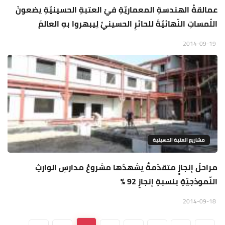
عمالقةُ الهندسةِ المعماريّةِ فيْ العتبةِ الحسينيّةِ يضعونَ
اللّمساتِ النّهائيّةَ للحائرِ الحسينيِّ لِيبهروا بهِ العالمَ
2014-09-19
مشاريع العتبة الحسينية
مراحلُ إنجازٍ متقدّمةٌ يشهدُها مشروعُ مدارسِ الوارثِ
النّموذجيّةِ بنسبةِ إنجازِ 92 %
2014-09-18