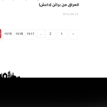
العراق من براثن (داعش)
2014-09-22
0
1519
1518
1517
...
2
1
‹