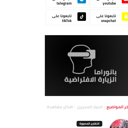
telegram
youtube
تابعونا على
تابعونا على
tikTok
snapchat
خر المواضيع
اختيار المحررين
الاكثر مشاهدة
التقارير المصورة