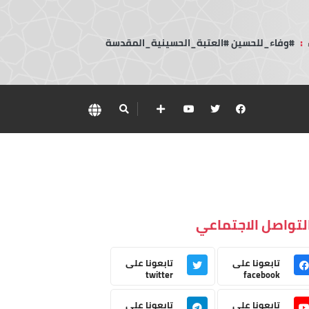
:
#وفاء_للحسين #العتبة_الحسينية_المقدسة
لتواصل الاجتماعي
تابعونا على
تابعونا على
twitter
facebook
تابعونا على
تابعونا على