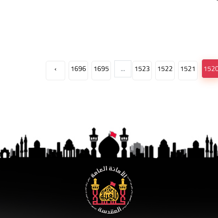
›
1696
1695
...
1523
1522
1521
152