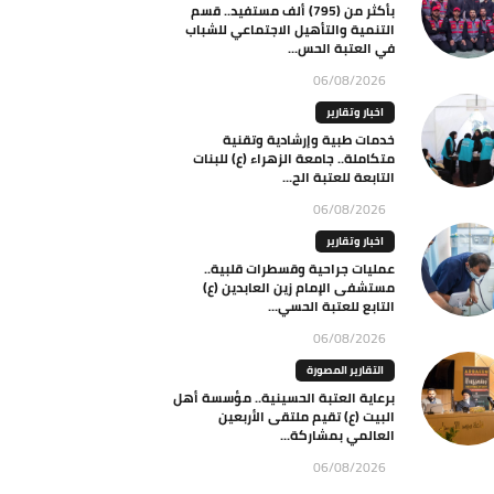
بأكثر من (795) ألف مستفيد.. قسم
التنمية والتأهيل الاجتماعي للشباب
في العتبة الحس...
06/08/2026
اخبار وتقارير
خدمات طبية وإرشادية وتقنية
متكاملة.. جامعة الزهراء (ع) للبنات
التابعة للعتبة الح...
06/08/2026
اخبار وتقارير
عمليات جراحية وقسطرات قلبية..
مستشفى الإمام زين العابدين (ع)
التابع للعتبة الحسي...
06/08/2026
التقارير المصورة
برعاية العتبة الحسينية.. مؤسسة أهل
البيت (ع) تقيم ملتقى الأربعين
العالمي بمشاركة...
06/08/2026