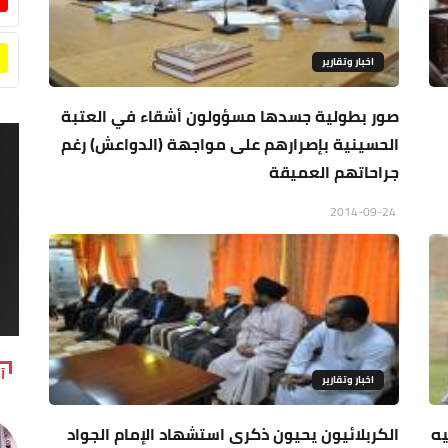
اخبار وتقارير
صور بطولية جسدها مسؤولون أشقاء في العتبة
الحسينية بإصرارهم على مواجهة (الدواعش) رغم
جراحاتهم العميقة
2014-09-24
آ
اخبار وتقارير
يه
الكربلائيون يحيون ذكرى استشهاد الإمام الجواد