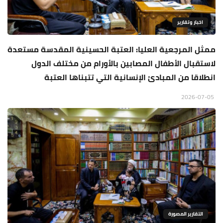
اخبار وتقارير
ممثل المرجعية العليا: العتبة الحسينية المقدسة مستعدة
لاستقبال الأطفال المصابين بالأورام من مختلف الدول
انطلاقا من المبادئ الإنسانية التي تتبناها العتبة
2026-07-05
التقارير المصورة