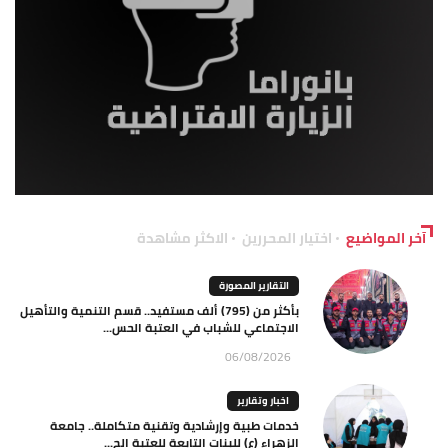
آخر المواضيع
اختيار المحررين
الاكثر مشاهدة
التقارير المصورة
بأكثر من (795) ألف مستفيد.. قسم التنمية والتأهيل
الاجتماعي للشباب في العتبة الحس...
06/08/2026
اخبار وتقارير
خدمات طبية وإرشادية وتقنية متكاملة.. جامعة
الزهراء (ع) للبنات التابعة للعتبة الح...