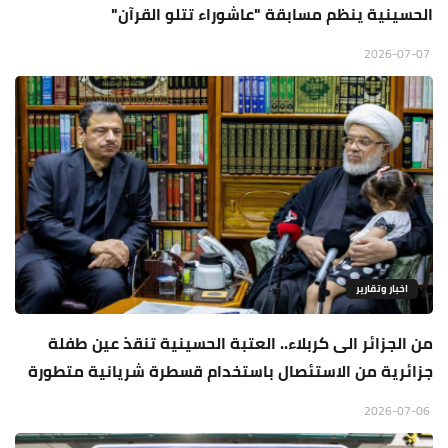
الحسينية ينظم مسابقة "عاشوراء تتلو القرآن"
2026-07-07
اخبار وتقارير
من الجزائر الى كربلاء.. العتبة الحسينية تنقذ عين طفلة
جزائرية من الاستئصال باستخدام قسطرة شريانية متطورة
2026-07-06