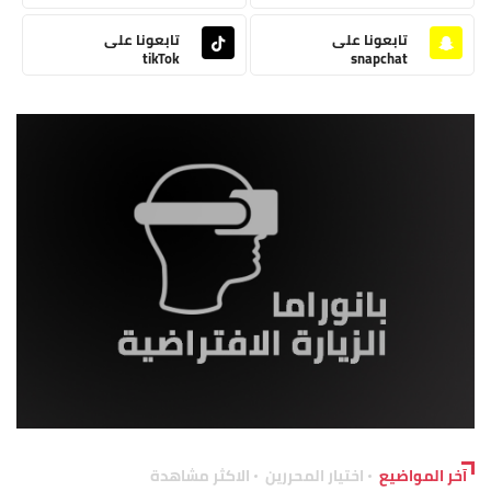
تابعونا على
تابعونا على
tikTok
snapchat
آخر المواضيع
اختيار المحررين
الاكثر مشاهدة