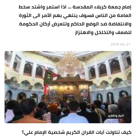
إمام جمعة كربلاء المقدسة ... اذا استمر واشتد سخط
العامة من الناس فسوف ينتهي بهم الأمر الى الثورة
والانتفاضة ضد الوضع الحاكم وتتعرض أركان الحكومة
للضعف والتخلخل والاهتزاز
2016-04-21
اخبار وتقارير
كيف تناولت آيات القران الكريم شخصية الإمام علي؟