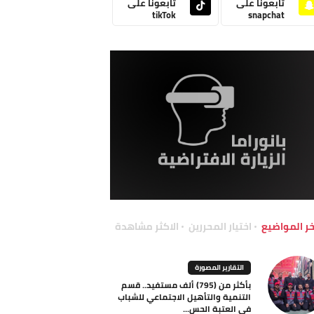
تابعونا على
تابعونا على
tikTok
snapchat
خر المواضيع
اختيار المحررين
الاكثر مشاهدة
التقارير المصورة
بأكثر من (795) ألف مستفيد.. قسم
التنمية والتأهيل الاجتماعي للشباب
في العتبة الحس...