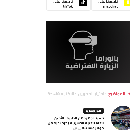
تابعونا على
تابعونا على
tikTok
snapchat
خر المواضيع
اختيار المحررين
الاكثر مشاهدة
اخبار وتقارير
تثمينا لجهودهم الطبية.. الأمين
العام للعتبة الحسينية يكرم نخبة من
كوادر مستشفى س...