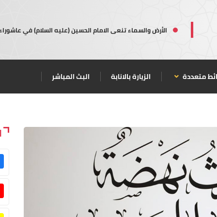
الأرض والسماء تنعى الامام الحسين (عليه السلام) في عاشوراء
ئط متعددة
الزيارة بالانابة
البث المباشر
ا