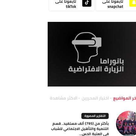
تابعونا على
تابعونا على
tikTok
snapchat
خر المواضيع
اختيار المحررين
الاكثر مشاهدة
التقارير المصورة
بأكثر من (795) ألف مستفيد.. قسم
التنمية والتأهيل الاجتماعي للشباب
في العتبة الحس...