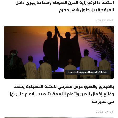
استعدادا لرفع راية الحزن السوداء وهذا ما يجري داخل
المرقد قبيل حلول شهر محرم
2022-07-27
نشاطات العتبة الحسينية المقدسة
بالفيديو والصور: عرض مسرحي للعتبة الحسينية يجسد
وقائع إكمال الدين وإتمام النعمة بتنصيب الامام علي (ع)
في غدير خم
2022-07-21