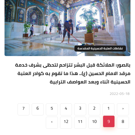
نشاطات العتبة الحسينية المقدسة
بالصور: الملائكة قبل البشر تتزاحم لتحظى بشرف خدمة
مرقد الامام الحسين (ع).. هذا ما تقوم به كوادر العتبة
الحسينية اثناء وبعد العواصف الترابية
2022-05-18
7
6
5
4
3
2
1
‹
›
12
11
10
9
8