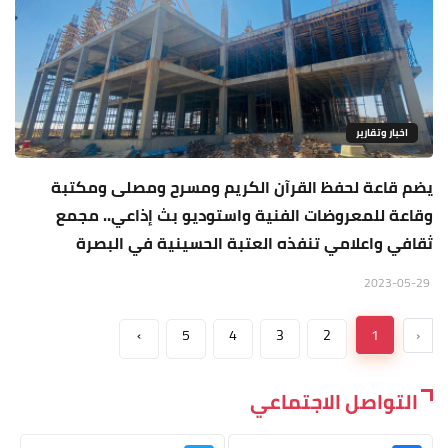
اخبار وتقارير
يضم قاعة لحفظ القرآن الكريم ومسرح ومصلى ومكتبة
وقاعة للمعروضات الفنية واستوديو بث إذاعي.. مجمع
ثقافي واعلامي تنفذه العتبة الحسينية في البصرة
2023-05-29
›
5
4
3
2
1
‹
التواصل الاجتماعي