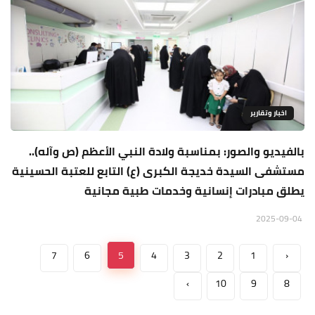
اخبار وتقارير
بالفيديو والصور: بمناسبة ولادة النبي الأعظم (ص وآله)..
مستشفى السيدة خديجة الكبرى (ع) التابع للعتبة الحسينية
يطلق مبادرات إنسانية وخدمات طبية مجانية
2025-09-04
7
6
5
4
3
2
1
‹
›
10
9
8