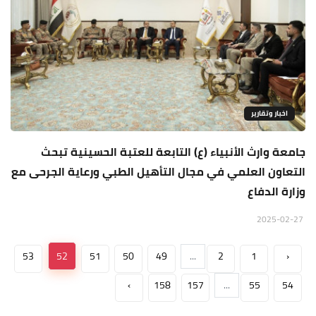
اخبار وتقارير
جامعة وارث الأنبياء (ع) التابعة للعتبة الحسينية تبحث
التعاون العلمي في مجال التأهيل الطبي ورعاية الجرحى مع
وزارة الدفاع
2025-02-27
53
52
51
50
49
...
2
1
‹
›
158
157
...
55
54