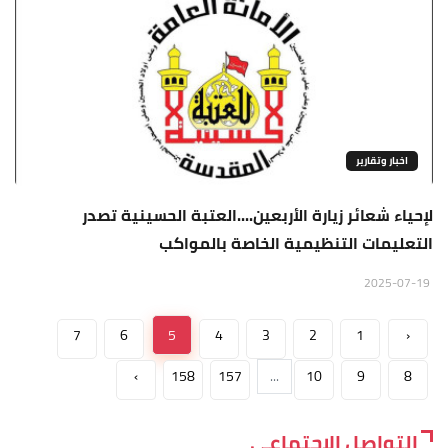
اخبار وتقارير
لإحياء شعائر زيارة الأربعين....العتبة الحسينية تصدر
التعليمات التنظيمية الخاصة بالمواكب
2025-07-19
7
6
5
4
3
2
1
‹
›
158
157
...
10
9
8
التواصل الاجتماعي