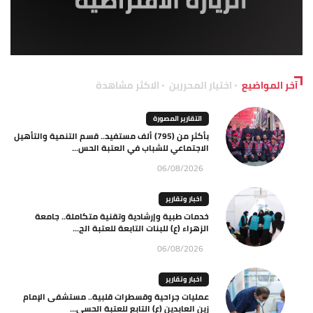
آخر المواضيع
اختيار المحررين
الاكثر مشاهدة
التقارير المصورة
بأكثر من (795) ألف مستفيد.. قسم التنمية والتأهيل
الاجتماعي للشباب في العتبة الحس...
06/08/2026
اخبار وتقارير
خدمات طبية وإرشادية وتقنية متكاملة.. جامعة
الزهراء (ع) للبنات التابعة للعتبة الح...
06/08/2026
اخبار وتقارير
عمليات جراحية وقسطرات قلبية.. مستشفى الإمام
زين العابدين (ع) التابع للعتبة الحسي...