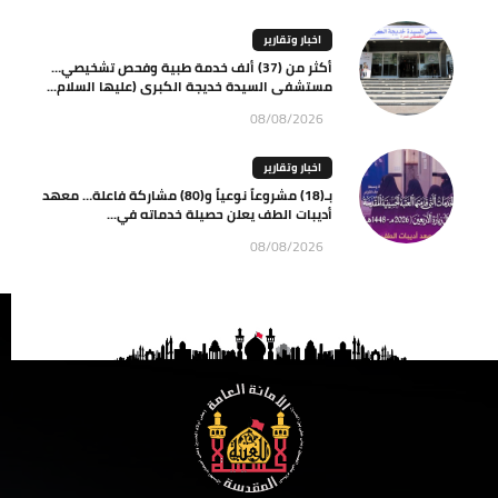
اخبار وتقارير
أكثر من (37) ألف خدمة طبية وفحص تشخيصي…
مستشفى السيدة خديجة الكبرى (عليها السلام...
08/08/2026
اخبار وتقارير
بـ(18) مشروعاً نوعياً و(80) مشاركة فاعلة… معهد
أديبات الطف يعلن حصيلة خدماته في...
08/08/2026