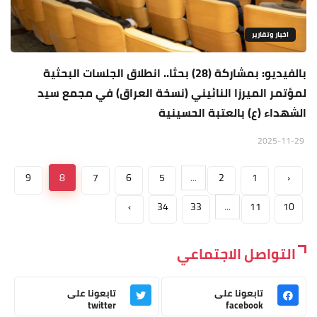
اخبار وتقارير
بالفيديو: بمشاركة (28) بحثا.. انطلاق الجلسات البحثية
لمؤتمر الميرزا النائيني (نسخة العراق) في مجمع سيد
الشهداء (ع) بالعتبة الحسينية
2025-11-29
9
8
7
6
5
...
2
1
‹
›
34
33
...
11
10
التواصل الاجتماعي
تابعونا على
تابعونا على
twitter
facebook