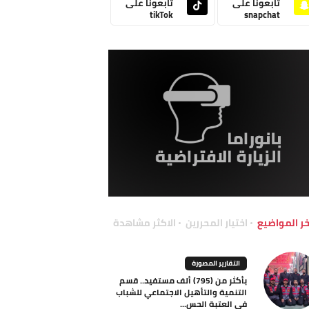
تابعونا على
تابعونا على
tikTok
snapchat
خر المواضيع
اختيار المحررين
الاكثر مشاهدة
التقارير المصورة
بأكثر من (795) ألف مستفيد.. قسم
التنمية والتأهيل الاجتماعي للشباب
في العتبة الحس...