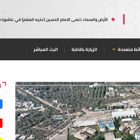
الأرض والسماء تنعى الامام الحسين (عليه السلام) في عاشوراء
ئط متعددة
الزيارة بالانابة
البث المباشر
ا