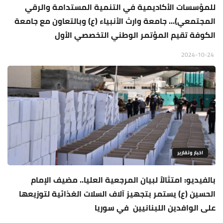
للمؤسسات الأكاديمية في التنمية المستدامة والرقي
المجتمعي)… جامعة وارث الأنبياء (ع) وبالتعاون مع جامعة
الكوفة تقيم المؤتمر الوطني التخصصي الأول
2024-10-24
اخبار وتقارير
بالفيديو: امتثالاً لبيان المرجعية العليا.. مضيف الإمام
الحسين (ع) يستمر بتجهيز آلاف السلات الغذائية لتوزيعها
على الوافدين اللبنانيين في سوريا