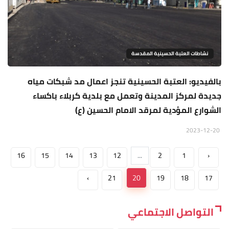
نشاطات العتبة الحسينية المقدسة
بالفيديو: العتبة الحسينية تنجز اعمال مد شبكات مياه
جديدة لمركز المدينة وتعمل مع بلدية كربلاء باكساء
الشوارع المؤدية لمرقد الامام الحسين (ع)
2023-12-20
16
15
14
13
12
...
2
1
‹
›
21
20
19
18
17
التواصل الاجتماعي