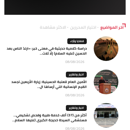
آخر المواضيع
اختيار المحررين
الاكثر مشاهدة
قضايا وآراء
دراسة كلامية حديثية في معنى خبر: «ارتدّ الناس بعد
الحسين (عليه السلام) إلّا ثلاث...
08/08/2026
اخبار وتقارير
الأمين العام للعتبة الحسينية: زيارة الأربعين تجسد
القيم الإنسانية التي أرساها ال...
08/08/2026
اخبار وتقارير
أكثر من (37) ألف خدمة طبية وفحص تشخيصي…
مستشفى السيدة خديجة الكبرى (عليها السلام...
08/08/2026