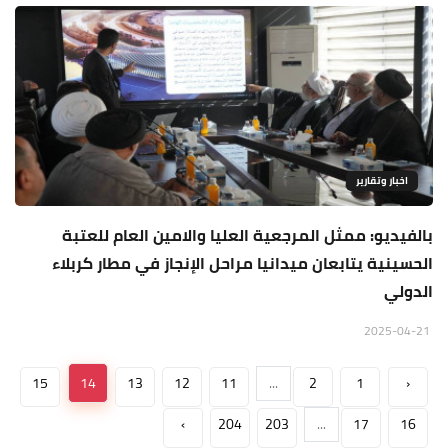
اخبار وتقارير
بالفيديو: ممثل المرجعية العليا والامين العام للعتبة
الحسينية يتابعان ميدانيا مراحل الإنجاز في مطار كربلاء
الدولي
2025-04-21
15
14
13
12
11
...
2
1
‹
›
204
203
...
17
16