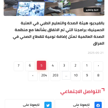
اخبار وتقارير
بالفيديو: هيئة الصحة والتعليم الطبي في العتبة
الحسينية: برامجنا التي تم الاتفاق بشأنها مع منظمة
الصحة العالمية تمثل إضافة نوعية للقطاع الصحي في
العراق
2025-05-21
7
6
5
4
3
2
1
‹
›
204
203
...
10
9
8
التواصل الاجتماعي
تابعونا على
تابعونا على