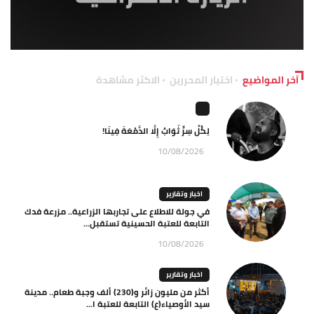
آخر المواضيع
اختيار المحررين
الاكثر مشاهدة
لِكُلِّ سِرٍّ ثَوَابٌ إِلَّا الدَّمْعَةَ فِينَا!
10/08/2026
اخبار وتقارير
في جولة للاطلاع على تجاربها الزراعية.. مزرعة فدك
التابعة للعتبة الحسينية تستقبل...
10/08/2026
اخبار وتقارير
أكثر من مليون زائر و(230) ألف وجبة طعام.. مدينة
سيد الأوصياء(ع) التابعة للعتبة ا...