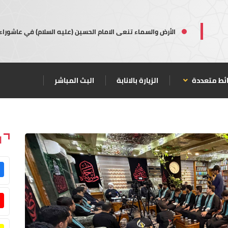
الأرض والسماء تنعى الامام الحسين (عليه السلام) في عاشوراء
ئط متعددة
الزيارة بالانابة
البث المباشر
ا