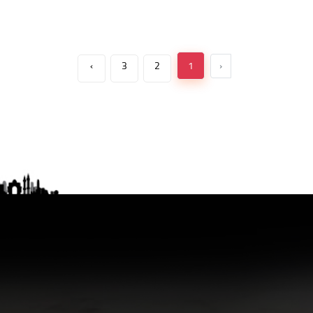
›
3
2
1
‹