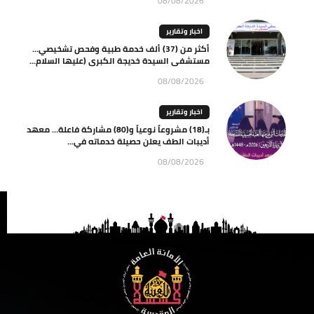
08/08/2026
اخبار وتقارير
أكثر من (37) ألف خدمة طبية وفحص تشخيصي…
مستشفى السيدة خديجة الكبرى (عليها السلام...
08/08/2026
اخبار وتقارير
بـ(18) مشروعاً نوعياً و(80) مشاركة فاعلة… معهد
أديبات الطف يعلن حصيلة خدماته في...
08/08/2026