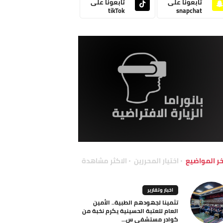
تابعونا على
تابعونا على
tikTok
snapchat
خر المواضيع
اختيار المحررين
الاكثر مشاهدة
اخبار وتقارير
تثمينا لجهودهم الطبية.. الأمين
العام للعتبة الحسينية يكرم نخبة من
كوادر مستشفى س...