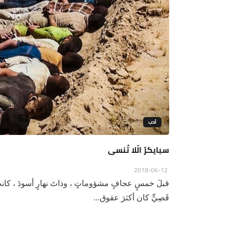
أدب
سبايكرُ الّلا تُنسى
2018-06-12
قبلَ خمسٍ عجافٍ مشؤوماتٍ ، وذاتَ نهارٍ أسودَ ، كانتْ
قَصِيٍّ كان أكثرَ عقوق...