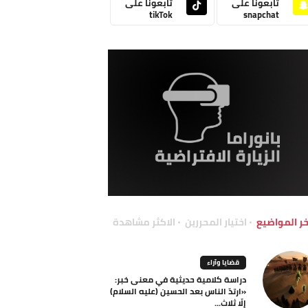
تابعونا على
تابعونا على
tikTok
snapchat
خر المواضيع
اختيار المحررين
الاكثر مشاهدة
قضايا وآراء
دراسة كلامية حديثية في معنى خبر:
«ارتدّ الناس بعد الحسين (عليه السلام)
إلّا ثلاث...