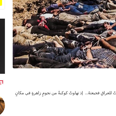
آ
 للعراقِ فجيعتهُ... إذ تهاوتْ كوكبةٌ من نجومٍ زاهرةٍ في مكانٍ