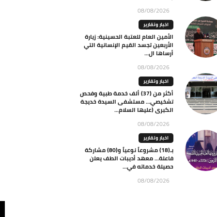
08/08/2026
اخبار وتقارير
الأمين العام للعتبة الحسينية: زيارة
الأربعين تجسد القيم الإنسانية التي
أرساها ال...
08/08/2026
اخبار وتقارير
أكثر من (37) ألف خدمة طبية وفحص
تشخيصي… مستشفى السيدة خديجة
الكبرى (عليها السلام...
08/08/2026
اخبار وتقارير
بـ(18) مشروعاً نوعياً و(80) مشاركة
فاعلة… معهد أديبات الطف يعلن
حصيلة خدماته في...
08/08/2026